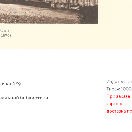
Издательст
точка №9
Тираж 1000
При заказе 
нальной библиотеки
карточек
доставка п