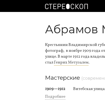
Абрамов 
Крестьянин Владимирской губ
фотограф, в ноябре 1909 года о
улице. В марте 1912 года владе
стал
Генрих Метузалем
.
Мастерские
(современ
1909—1912
Витебская улица,
Подробнее