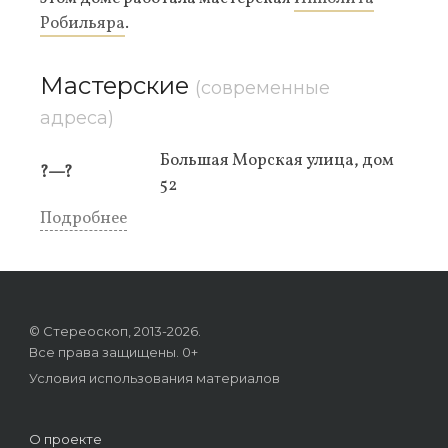
Робильяра
.
Мастерские
(современные
адреса)
Большая Морская улица, дом
?—?
52
Подробнее
© Стереоскоп, 2013-2026.
Все права защищены. 0+
Условия использования материалов
О проекте