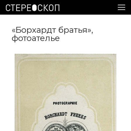
«Борхардт братья»,
фотоателье