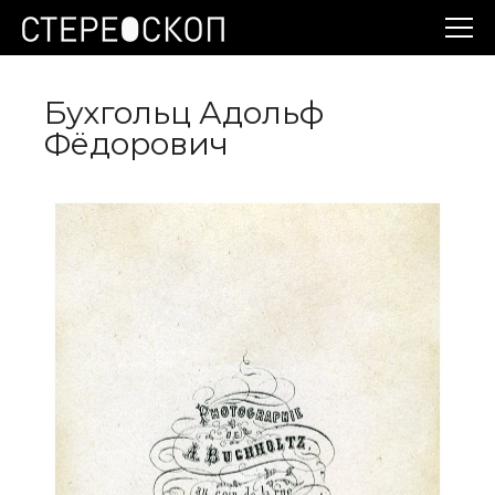
Бухгольц Адольф
Фёдорович