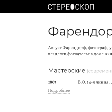
Фарендор
Август Фарендорф, фотограф, у
владелец фотоателье в доме 10 
Мастерские
(современ
1867
В.О. 14-я линия ,
Подробнее