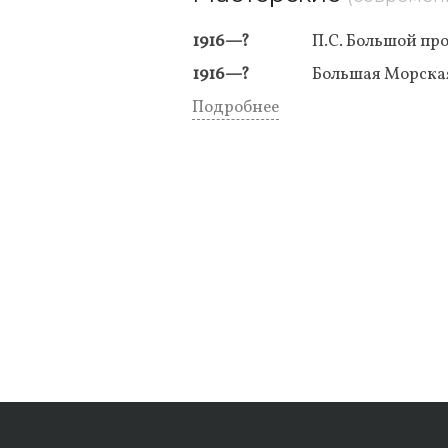
1916—?
П.С. Большой про
1916—?
Большая Морская
Подробнее