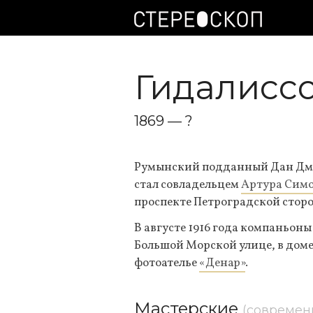
Гидалисс
1869 — ?
Румынский подданный Дан Дмит
стал совладельцем
Артура Сим
проспекте Петроградской стор
В августе 1916 года компаньон
Большой Морской улице, в доме 
фотоателье
«Денар»
.
Мастерские
(современ