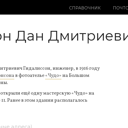
СПРАВОЧНИК
ПОЧТО
он Дан Дмитриев
риевич Гидалиссон, инженер, в 1916 году
онсона
в фотоателье
«Чудо»
на Большом
оны.
ы открыли ещё одну мастерскую «Чудо» на
11. Ранее в этом здании располагалось
ные адреса)