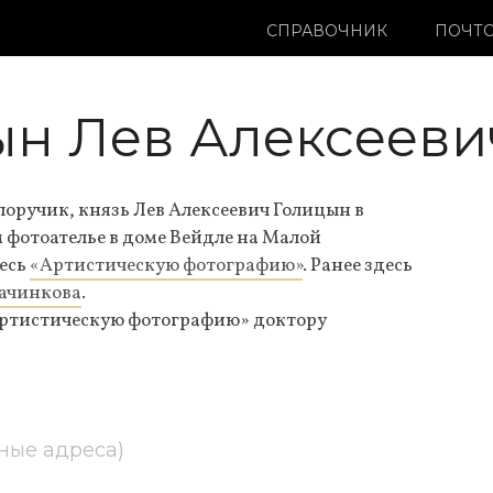
СПРАВОЧНИК
ПОЧТО
ын Лев Алексееви
оручик, князь Лев Алексеевич Голицын в
м фотоателье в доме Вейдле на Малой
есь
«Артистическую фотографию»
. Ранее здесь
ачинкова
.
«Артистическую фотографию» доктору
ные адреса)