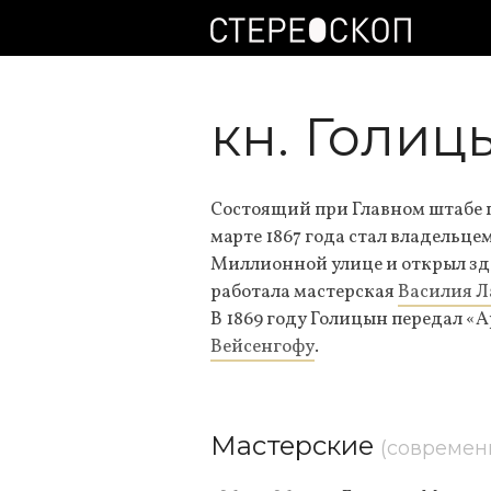
кн. Голиц
Состоящий при Главном штабе п
марте 1867 года стал владельце
Миллионной улице и открыл зд
работала мастерская
Василия Л
В 1869 году Голицын передал 
Вейсенгофу
.
Мастерские
(современ