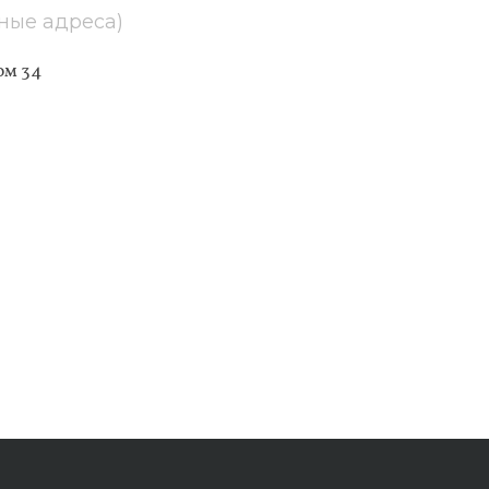
ные адреса)
ом 34