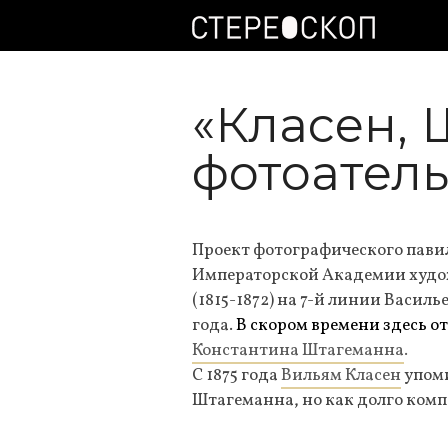
«Класен, 
фотоател
Проект фотографического пави
Императорской Академии худо
(1815-1872) на 7-й линии Василь
года.
В скором
времени здесь о
Константина Штагеманна
.
С 1875 года
Вильям Класен
упоми
Штагеманна, но как долго комп