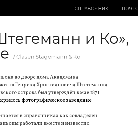
СПРАВОЧНИК
ПОЧТО
Штегеманн и Ко»,
ье
/ Clasen Stаgemann & Ko
льона во дворе дома Академика
жеств Генриха Христиановича Штегеманна
евского острова был утверждён в мае 1871
ткрылось фотографическое заведение
нается в справочниках как совладелец
аньоны работали вместе неизвестно.