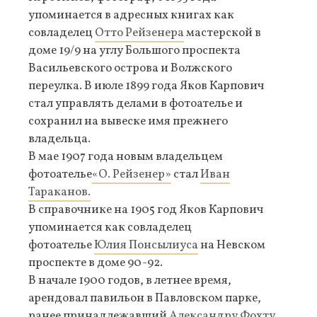
упоминается в адресных книгах как
совладелец
Отто Рейзенера
мастерской в
доме 19/9 на углу Большого проспекта
Васильевского острова и Волжского
переулка. В июле 1899 года Яков Карпович
стал управлять делами в фотоателье и
сохранил на вывеске имя прежнего
владельца.
В мае 1907 года новым владельцем
фотоателье
«О. Рейзенер»
стал
Иван
Тараканов.
В справочнике на 1905 год Яков Карпович
упоминается как совладелец
фотоателье
Юлия Понсылиуса
на Невском
проспекте в доме 90-92.
В начале 1900 годов, в летнее время,
арендовал павильон в Павловском парке,
ранее принадлежавший
Александру Фохту
.