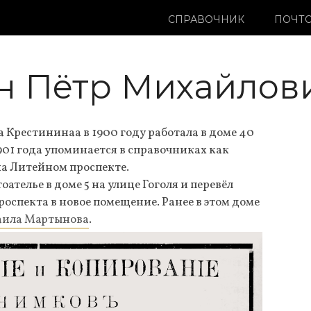
СПРАВОЧНИК
ПОЧТО
н Пётр Михайлов
Крестининаа в 1900 году работала в доме 40
901 года упоминается в справочниках как
на Литейном проспекте.
оателье в доме 5 на улице Гоголя и перевёл
оспекта в новое помещение. Ранее в этом доме
ила Мартынова
.