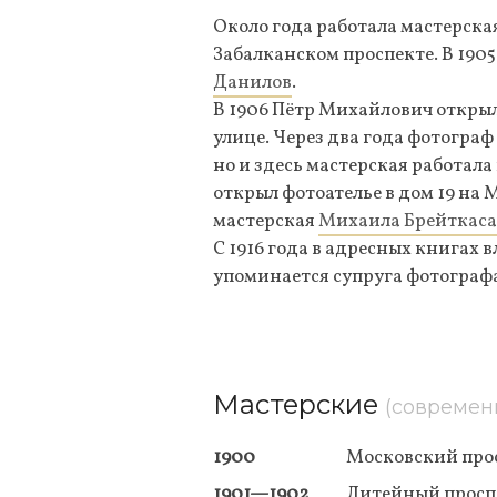
Около года работала мастерска
Забалканском проспекте. В 1905
Данилов
.
В 1906 Пётр Михайлович открыл
улице. Через два года фотограф
но и здесь мастерская работала
открыл фотоателье в дом 19 на 
мастерская
Михаила Брейткаса
С 1916 года в адресных книгах
упоминается супруга фотограф
Мастерские
(современ
1900
Московский прос
1901—1902
Литейный проспе