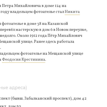
я Петра Михайловича в доме 124 на
 году владельцем фотоателье стал
Никита
 фотоателье в доме 38 на Казанской
 перевёл мастерскую в дом 6 в Новом переулке,
 недолго. Около 1912 года Пётр Михайлович
Мещанской улице. Ранее здесь работала
.
 владельцем фотоателье на Мещанской улице
а
Феодосия Крестинина
.
ные адреса)
пект (бывш. Забалканский проспект), дом 42
кт, дом 50