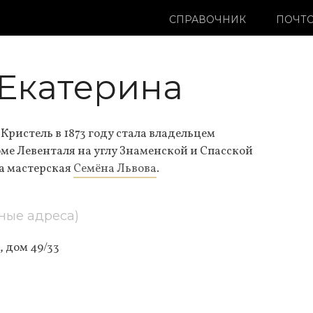
СПРАВОЧНИК
ПОЧТО
 Екатерина
ристель в 1873 году стала владельцем
оме Левенталя на углу Знаменской и Спасской
ла мастерская
Семёна Львова
.
ные адреса)
 дом 49/33