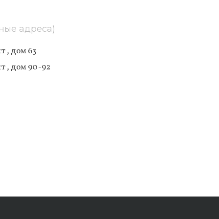
ные адреса)
 , дом 63
т , дом 90-92