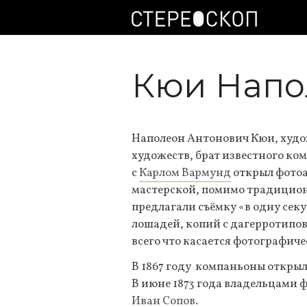
Кюи Напо
Наполеон Антонович Кюи, худо
художеств, брат известного ком
с
Карлом Вармунд
открыл фотоат
мастерской, помимо традицио
предлагали съёмку «в одну сек
лошадей, копий с дагерротипов
всего что касается фотографиче
В 1867 году компаньоны открыл
В июне 1873 года владельцами ф
Иван Сопов
.