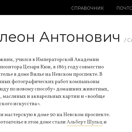
СПРАВОЧНИК
ПОЧТО
леон Антонович
/ 
жник, учился в Императорской Академии
позитора Цезаря Кюи, в 1863 году совместно
елье в доме Вилье на Невском проспекте. В
нных фотографических работ компаньоны
унду по новому способу» домашних животных,
, масляных и акварельных картин и «вообще
ского искусства».
и мастерскую в доме 90 на Невском проспекте.
отоателье в этом доме стали
Альберт Шульц
и