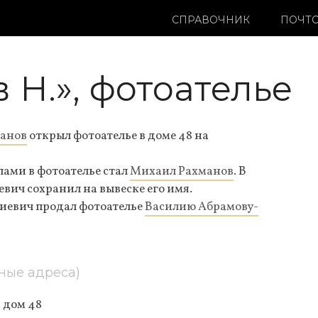
СПРАВОЧНИК
ПОЧТО
 Н.», фотоателье
анов
открыл фотоателье в доме 48 на
елами в фотоателье стал
Михаил Рахманов
. В
вич сохранил на вывеске его имя.
риевич продал фотоателье
Василию Абрамову-
ные адреса)
 дом 48