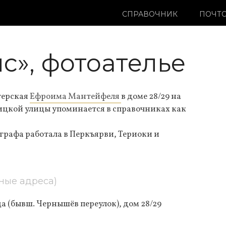
СПРАВОЧНИК
ПОЧТО
с», фотоателье
терская
Ефроима Мантейфеля
в доме 28/29 на
ицкой улицы упоминается в справочниках как
ографа работала в Перкъярви, Териоки и
ные адреса)
а (бывш. Чернышёв переулок), дом 28/29