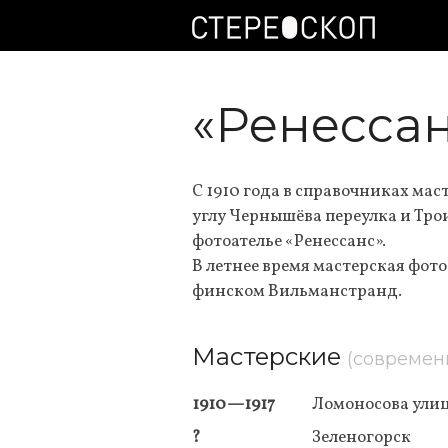
«Ренессан
С 1910 года в справочниках мас
углу Чернышёва переулка и Тро
фотоателье «Ренессанс».
В летнее время мастерская фот
финском Вильманстранд.
Мастерские
(современ
1910—1917
Ломоносова улиц
?
Зеленогорск