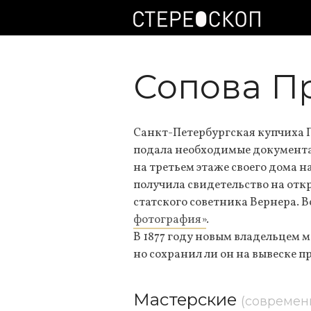
Сопова П
Санкт-Петербургская купчиха П
подала необходимые документа
на третьем этаже своего дома на
получила свидетельство на отк
статского советника Вернера. В
фотография»
.
В 1877 году новым владельцем 
но сохранил ли он на вывеске п
Мастерские
(современ