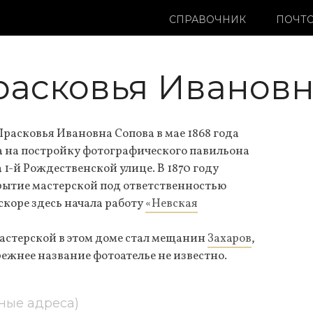
СПРАВОЧНИК
ПОЧТО
расковья Иванов
расковья Ивановна Сопова в мае 1868 года
 на постройку фотографического павильона
 1-й Рождественской улице. В 1870 году
рытие мастерской под ответственностью
скоре здесь начала работу
«Невская
мастерской в этом доме стал мещанин
Захаров
,
режнее название фотоателье не известно.
ные адреса)