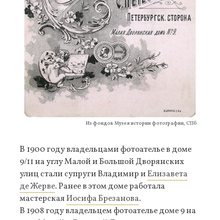
Из фондов Музея истории фотографии, СПб
В 1900 году владельцами фотоателье в доме
9/11 на углу Малой и Большой Дворянских
улиц стали супруги Владимир и
Елизавета
де Жерве
. Ранее в этом доме работала
мастерская
Иосифа Брезанова
.
В 1908 году владельцем фотоателье доме 9 на