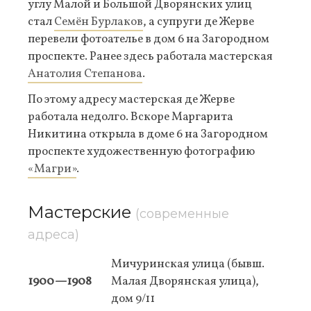
углу Малой и Большой Дворянских улиц
стал
Семён Бурлаков
, а супруги де Жерве
перевели фотоателье в дом 6 на Загородном
проспекте. Ранее здесь работала мастерская
Анатолия Степанова
.
По этому адресу мастерская де Жерве
работала недолго. Вскоре Маргарита
Никитина открыла в доме 6 на Загородном
проспекте художественную фотографию
«Магри»
.
Мастерские
(современные
адреса)
Мичуринская улица (бывш.
1900—1908
Малая Дворянская улица),
дом 9/11