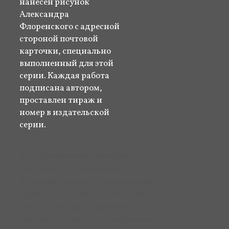
нанесен рисунок
Александра
Флоренского с адресной
стороной почтовой
карточки, специально
выполненный для этой
серии. Каждая работа
подписана автором,
проставлен тираж и
номер в издательской
серии.
В Редакции можно приобрести
комплект «Фотокарточки», 2017.
Комплект состоит из сорока восьми
оригинальных работ (шесть работ от
каждого автора) в фирменной
коробке. По вопросу приобретения