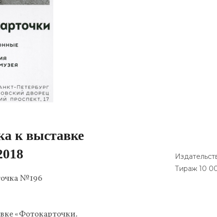
ка к выставке
2018
Издательст
Тираж 10 0
точка №196
вке «Фотокарточки.