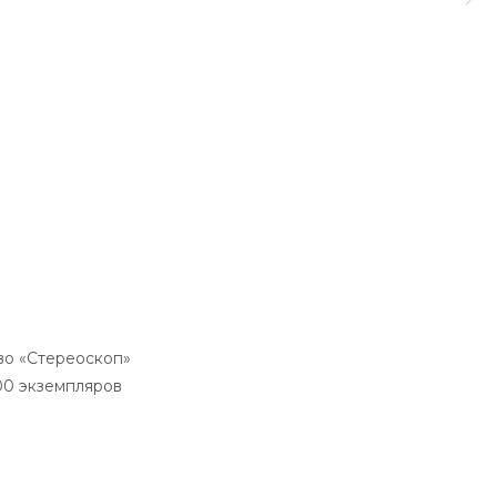
во «Стереоскоп»
00 экземпляров