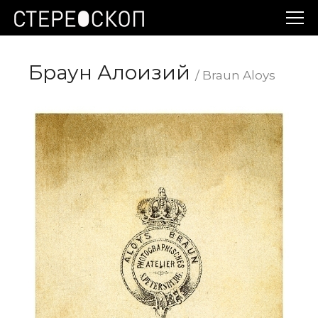
Браун Алоизий
/ Braun Aloys